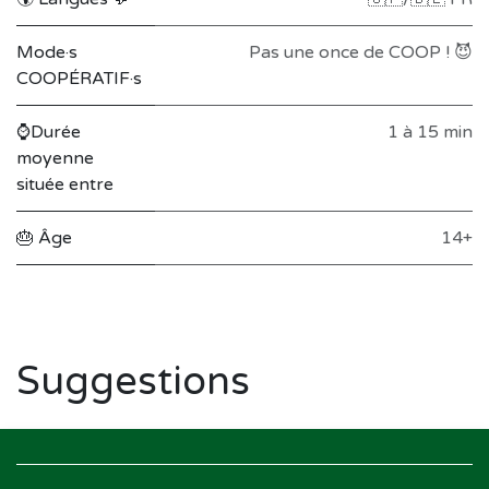
Mode·s
Pas une once de COOP ! 😈
COOPÉRATIF·s
⌚Durée
1 à 15 min
moyenne
située entre
🎂 Âge
14+
Suggestions