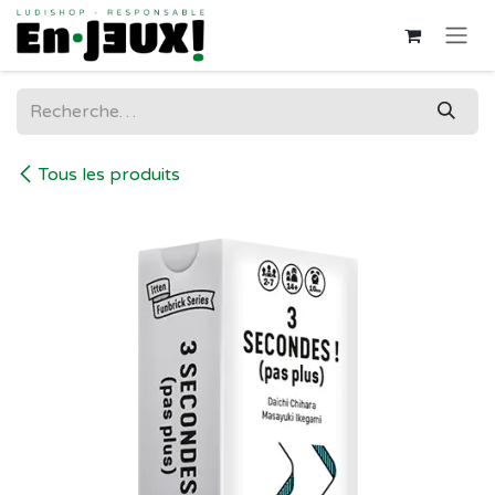
Se rendre au contenu
Tous les produits