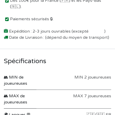
Dès 100€ pour la France (🇫🇷) et les Pays-Bas
(🇳🇱).
Paiements sécurisés 🔒.
Expédition : 2-3 jours ouvrables (excepté
Préco !
)
Date de Livraison : (dépend du moyen de transport)
Spécifications
👥 MIN de
MIN 2 joueureuses
joueureuses
👥 MAX de
MAX 7 joueureuses
joueureuses
🌍 Langues 💬
🇨🇵/🇧🇪 FR