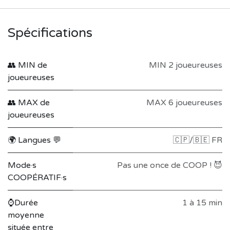
Spécifications
👥 MIN de
MIN 2 joueureuses
joueureuses
👥 MAX de
MAX 6 joueureuses
joueureuses
🌍 Langues 💬
🇨🇵/🇧🇪 FR
Mode·s
Pas une once de COOP ! 😈
COOPÉRATIF·s
⌚Durée
1 à 15 min
moyenne
située entre