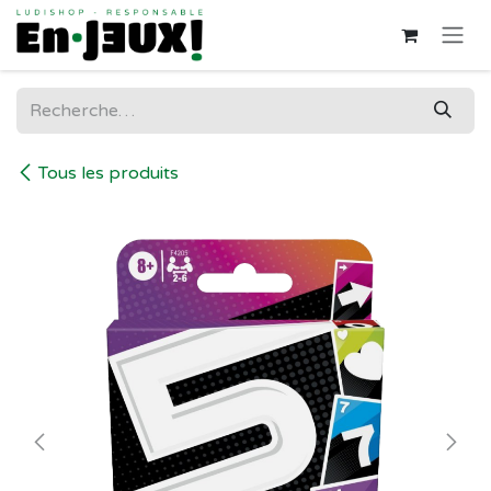
Se rendre au contenu
Tous les produits