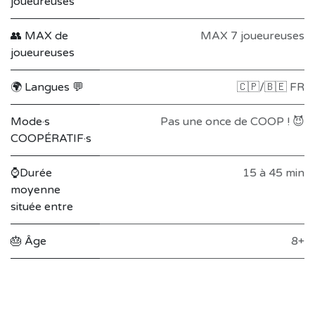
joueureuses
👥 MAX de
MAX 7 joueureuses
joueureuses
🌍 Langues 💬
🇨🇵/🇧🇪 FR
Mode·s
Pas une once de COOP ! 😈
COOPÉRATIF·s
⌚Durée
15 à 45 min
moyenne
située entre
🎂 Âge
8+