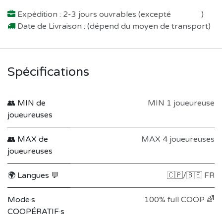
Expédition : 2-3 jours ouvrables (excepté
Préco !
)
Date de Livraison : (dépend du moyen de transport)
Spécifications
👥 MIN de
MIN 1 joueureuse
joueureuses
👥 MAX de
MAX 4 joueureuses
joueureuses
🌍 Langues 💬
🇨🇵/🇧🇪 FR
Mode·s
100% full COOP 🌈
COOPÉRATIF·s