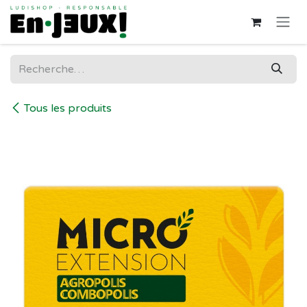
Se rendre au contenu
Tous les produits