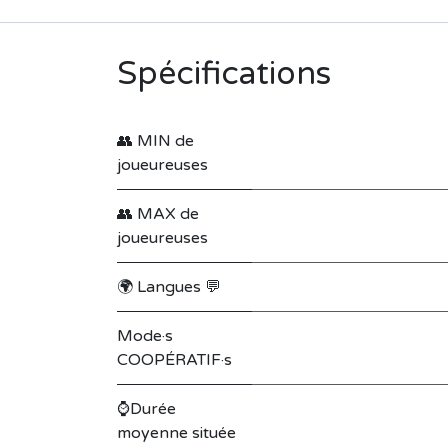
Spécifications
👥 MIN de
joueureuses
👥 MAX de
joueureuses
🌍 Langues 💬
Mode·s
COOPÉRATIF·s
⌚Durée
moyenne située