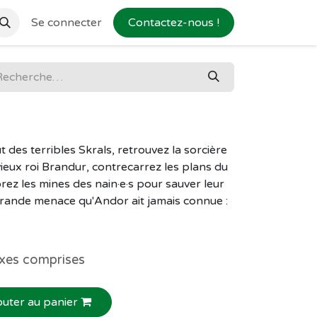
Se connecter
Contactez-nous !
t des terribles Skrals, retrouvez la sorcière
vieux roi Brandur, contrecarrez les plans du
z les mines des nain·e·s pour sauver leur
 grande menace qu'Andor ait jamais connue :
xes comprises
outer au panier