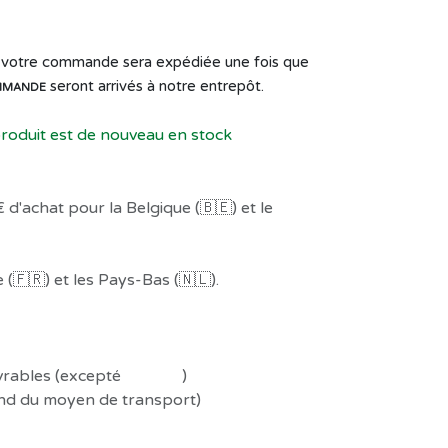
de votre commande sera expédiée une fois que
seront arrivés à notre entrepôt.
MMANDE
produit est de nouveau en stock
 d'achat pour la Belgique (🇧🇪) et le
(🇫🇷) et les Pays-Bas (🇳🇱).
uvrables (excepté
Préco !
)
end du moyen de transport)