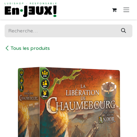
Se rendre au contenu
Tous les produits