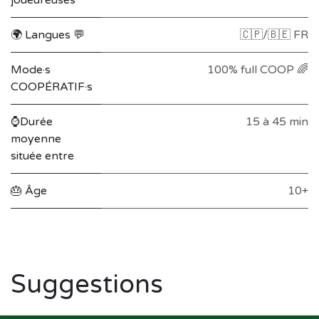
🌍 Langues 💬
🇨🇵/🇧🇪 FR
Mode·s
100% full COOP 🌈
COOPÉRATIF·s
⌚Durée
15 à 45 min
moyenne
située entre
🎂 Âge
10+
Suggestions