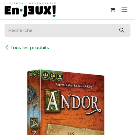
Se rendre au contenu
Tous les produits