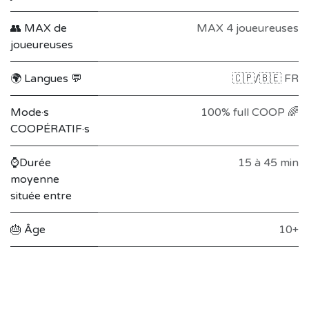
👥 MAX de
MAX 4 joueureuses
joueureuses
🌍 Langues 💬
🇨🇵/🇧🇪 FR
Mode·s
100% full COOP 🌈
COOPÉRATIF·s
⌚Durée
15 à 45 min
moyenne
située entre
🎂 Âge
10+