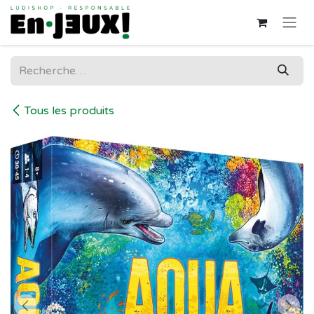
Se rendre au contenu
Tous les produits