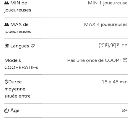
👥 MIN de
MIN 1 joueureuse
joueureuses
👥 MAX de
MAX 4 joueureuses
joueureuses
🌍 Langues 💬
🇨🇵/🇧🇪 FR
Mode·s
Pas une once de COOP ! 😈
COOPÉRATIF·s
⌚Durée
15 à 45 min
moyenne
située entre
🎂 Âge
8+