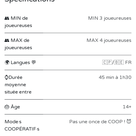
👥 MIN de
MIN 3 joueureuses
joueureuses
👥 MAX de
MAX 4 joueureuses
joueureuses
🌍 Langues 💬
🇨🇵/🇧🇪 FR
⌚Durée
45 min à 1h30
moyenne
située entre
🎂 Âge
14+
Mode·s
Pas une once de COOP ! 😈
COOPÉRATIF·s