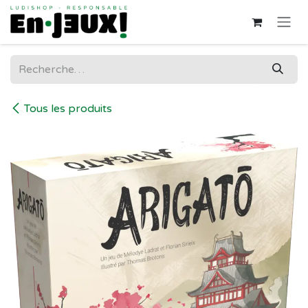
Se rendre au contenu
Tous les produits