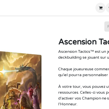
Home
Boutique
Ascension Tac
Ascension Tactics™ est un je
deckbuilding se jouant sur 
Chaque joueureuse commence
qu’iel pourra personnaliser e
À votre tour, vous pouvez u
ressources. Celles-ci vous 
d’activer vos Champion·ne·s
l’Honneur.