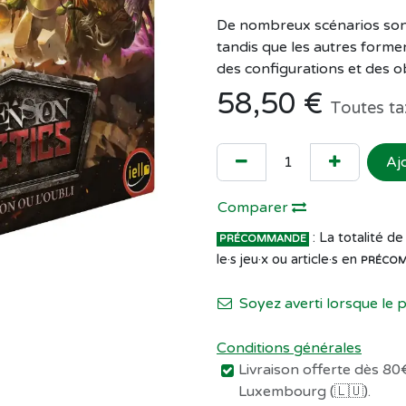
De nombreux scénarios sont
tandis que les autres forme
des configurations et des ob
58,50
€
Toutes ta
Aj
Comparer
: La totalité 
PRÉCOMMANDE
le·s jeu·x ou article·s en
PRÉCO
Soyez averti lorsque le 
Conditions générales
Livraison offerte dès 80€
Luxembourg (🇱🇺).