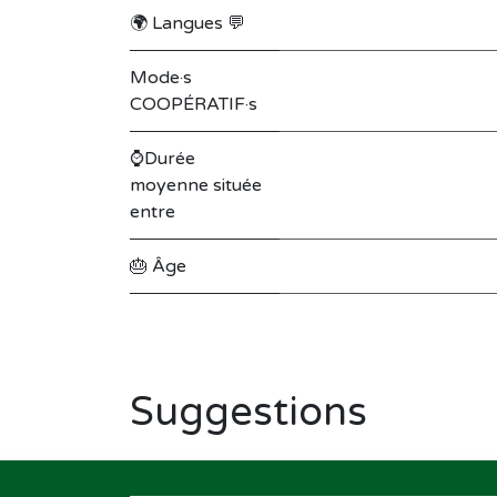
🌍 Langues 💬
Mode·s
COOPÉRATIF·s
⌚Durée
moyenne située
entre
🎂 Âge
Suggestions