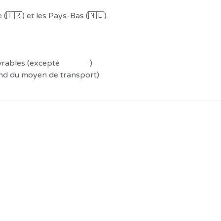
(🇫🇷) et les Pays-Bas (🇳🇱).
uvrables (excepté
Préco !
)
end du moyen de transport)