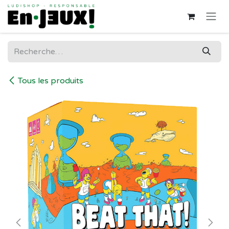
Se rendre au contenu
Tous les produits