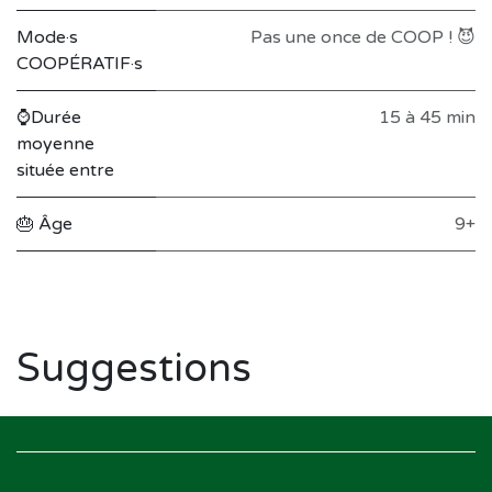
Mode·s
Pas une once de COOP ! 😈
COOPÉRATIF·s
⌚Durée
15 à 45 min
moyenne
située entre
🎂 Âge
9+
Suggestions