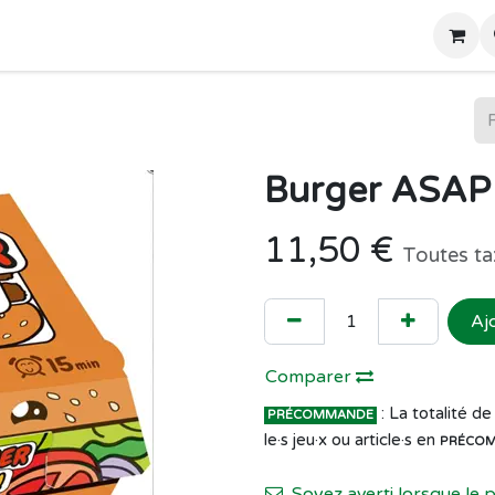
Home
Boutique
Burger ASAP
11,50
€
Toutes ta
Aj
Comparer
: La totalité 
PRÉCOMMANDE
le·s jeu·x ou article·s en
PRÉCO
Soyez averti lorsque le 