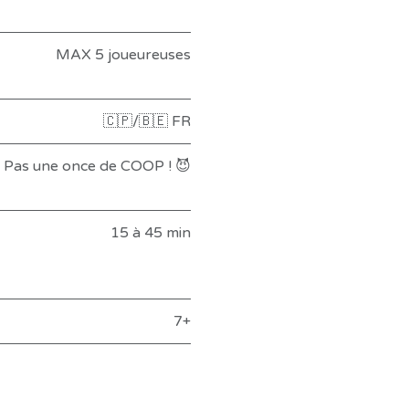
MAX 5 joueureuses
🇨🇵/🇧🇪 FR
Pas une once de COOP ! 😈
15 à 45 min
7+