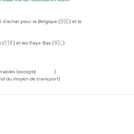
 d'achat pour la Belgique (🇧🇪) et le
(🇫🇷) et les Pays-Bas (🇳🇱).
uvrables (excepté
Préco !
)
end du moyen de transport)