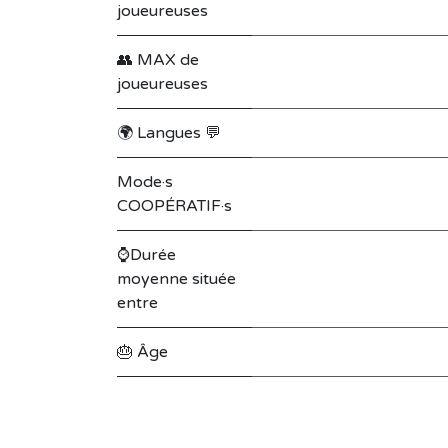
joueureuses
👥 MAX de
joueureuses
🌍 Langues 💬
Mode·s
COOPÉRATIF·s
⌚Durée
moyenne située
entre
🎂 Âge