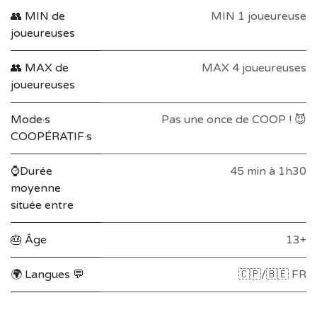
👥 MIN de
MIN 1 joueureuse
joueureuses
👥 MAX de
MAX 4 joueureuses
joueureuses
Mode·s
Pas une once de COOP ! 😈
COOPÉRATIF·s
⌚Durée
45 min à 1h30
moyenne
située entre
🎂 Âge
13+
🌍 Langues 💬
🇨🇵/🇧🇪 FR