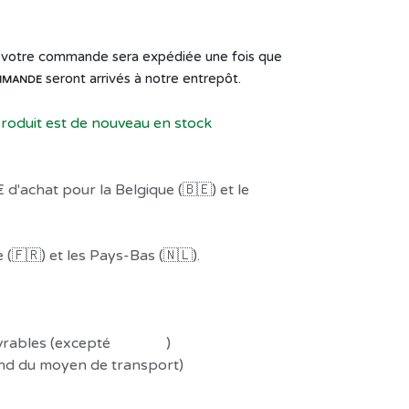
de votre commande sera expédiée une fois que
seront arrivés à notre entrepôt.
MMANDE
produit est de nouveau en stock
 d'achat pour la Belgique (🇧🇪) et le
(🇫🇷) et les Pays-Bas (🇳🇱).
uvrables (excepté
Préco !
)
end du moyen de transport)