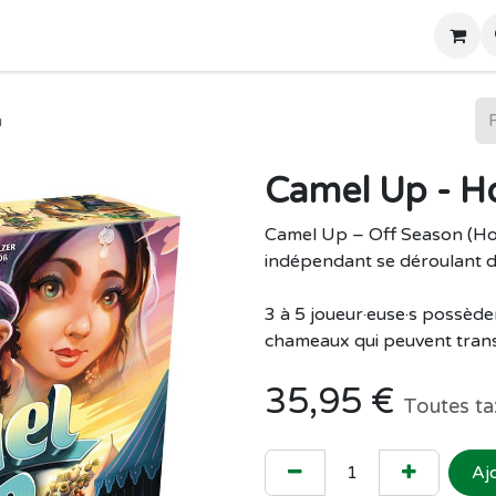
Home
Boutique
n
Camel Up - H
Camel Up – Off Season (Hor
indépendant se déroulant d
3 à 5 joueur·euse·s possèd
chameaux qui peuvent tran
35,95
€
Toutes ta
Aj