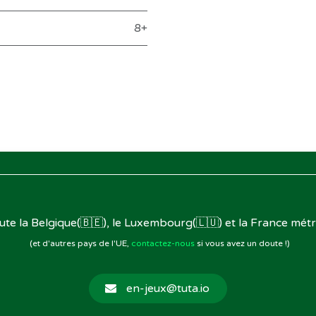
8+
oute la Belgique(🇧🇪), le Luxembourg(🇱🇺) et la France métr
(et d'autres pays de l'UE,
contactez-nous
si vous avez un doute !)
en-jeux@tuta.io