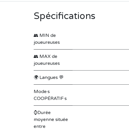
Spécifications
👥 MIN de
joueureuses
👥 MAX de
joueureuses
🌍 Langues 💬
Mode·s
COOPÉRATIF·s
⌚Durée
moyenne située
entre