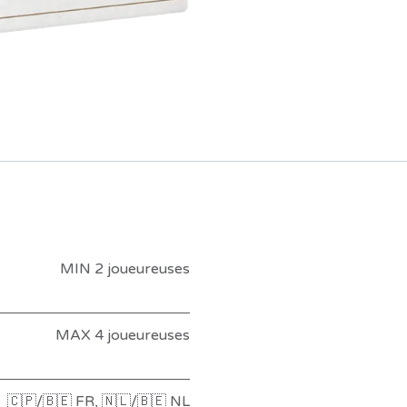
MIN 2 joueureuses
MAX 4 joueureuses
🇨🇵/🇧🇪 FR
,
🇳🇱/🇧🇪 NL