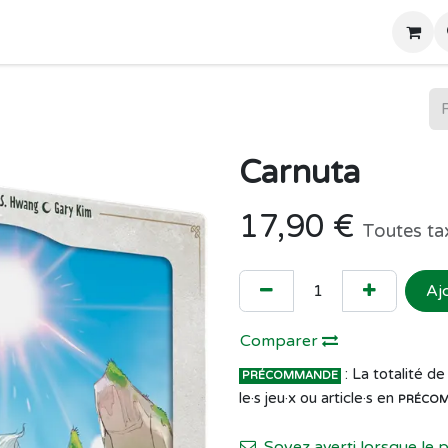
Home
Boutique
Carnuta
17,90
€
Toutes ta
Aj
Comparer
: La totalité 
PRÉCOMMANDE
le·s jeu·x ou article·s en
PRÉCO
Soyez averti lorsque le 