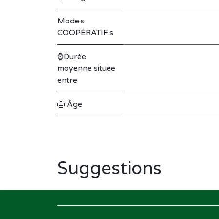
Mode·s
COOPÉRATIF·s
⌚Durée
moyenne située
entre
🎂 Âge
Suggestions