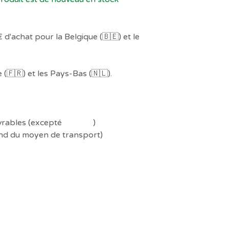
 d'achat pour la Belgique (🇧🇪) et le
(🇫🇷) et les Pays-Bas (🇳🇱).
uvrables (excepté
Préco !
)
end du moyen de transport)