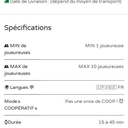
Date de Livraison : (dépend du moyen de transport)
Spécifications
👥 MIN de
MIN 1 joueureuse
joueureuses
👥 MAX de
MAX 10 joueureuses
joueureuses
🌍 Langues 💬
🇨🇵/🇧🇪 FR
Mode·s
Pas une once de COOP ! 😈
COOPÉRATIF·s
⌚Durée
15 à 45 min