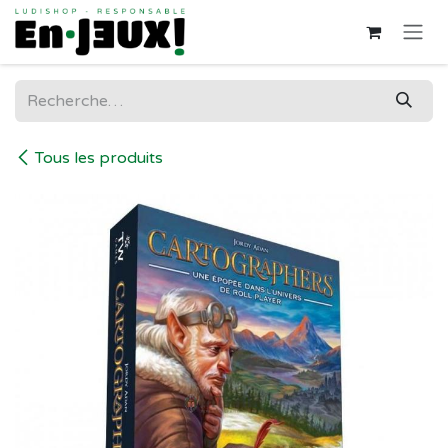
Se rendre au contenu
Tous les produits