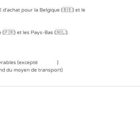
 d'achat pour la Belgique (🇧🇪) et le
(🇫🇷) et les Pays-Bas (🇳🇱).
uvrables (excepté
Préco !
)
end du moyen de transport)