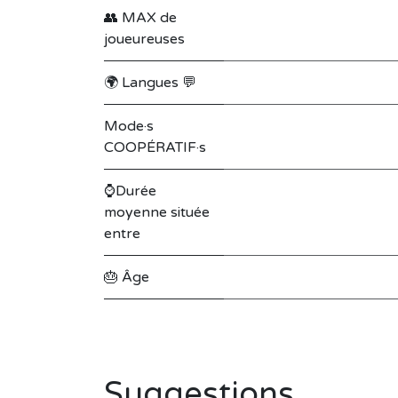
👥 MAX de
joueureuses
🌍 Langues 💬
Mode·s
COOPÉRATIF·s
⌚Durée
moyenne située
entre
🎂 Âge
Suggestions