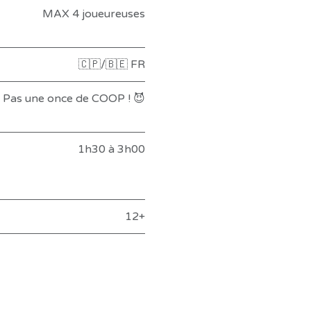
MAX 4 joueureuses
🇨🇵/🇧🇪 FR
Pas une once de COOP ! 😈
1h30 à 3h00
12+