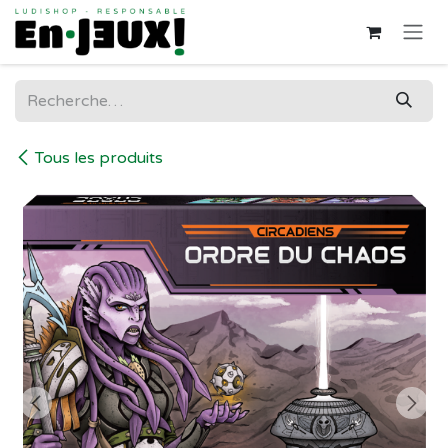
Se rendre au contenu
Tous les produits