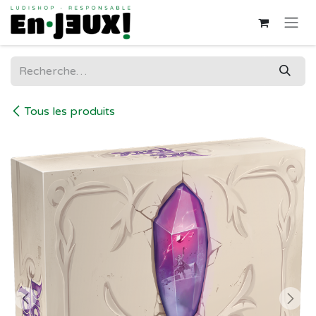
Se rendre au contenu
Tous les produits