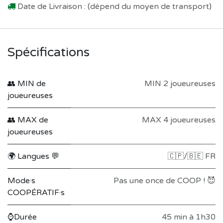
Date de Livraison : (dépend du moyen de transport)
Spécifications
👥 MIN de
MIN 2 joueureuses
joueureuses
👥 MAX de
MAX 4 joueureuses
joueureuses
🌍 Langues 💬
🇨🇵/🇧🇪 FR
Mode·s
Pas une once de COOP ! 😈
COOPÉRATIF·s
⌚Durée
45 min à 1h30