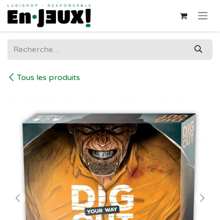
Se rendre au contenu
Tous les produits