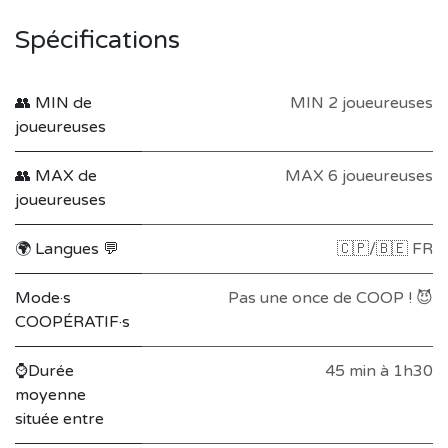
Spécifications
👥 MIN de
MIN 2 joueureuses
joueureuses
👥 MAX de
MAX 6 joueureuses
joueureuses
🌍 Langues 💬
🇨🇵/🇧🇪 FR
Mode·s
Pas une once de COOP ! 😈
COOPÉRATIF·s
⌚Durée
45 min à 1h30
moyenne
située entre