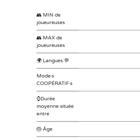
👥 MIN de
joueureuses
👥 MAX de
joueureuses
🌍 Langues 💬
Mode·s
COOPÉRATIF·s
⌚Durée
moyenne située
entre
🎂 Âge