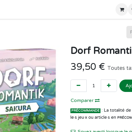
Home
Boutique
Dorf Romanti
39,50
€
Toutes ta
Aj
Comparer
: La totalité 
PRÉCOMMANDE
le·s jeu·x ou article·s en
PRÉCO
Soyez averti lorsque le 