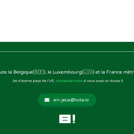
oute la Belgique(🇧🇪), le Luxembourg(🇱🇺) et la France métr
(et d'autres pays de l'UE,
contactez-nous
si vous avez un doute !)
en-jeux@tuta.io