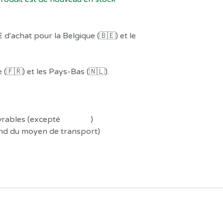
 d'achat pour la Belgique (🇧🇪) et le
(🇫🇷) et les Pays-Bas (🇳🇱).
uvrables (excepté
Préco !
)
end du moyen de transport)