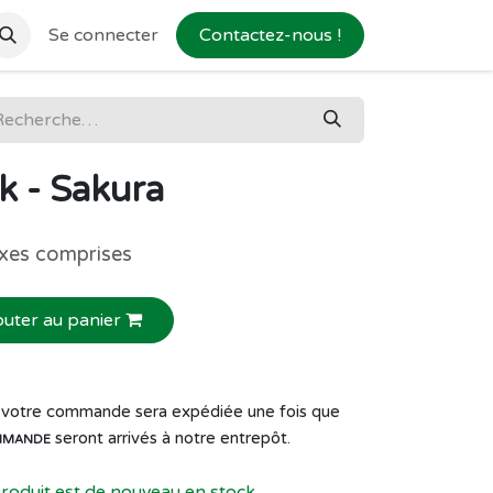
Se connecter
Contactez-nous !
k - Sakura
xes comprises
outer au panier
de votre commande sera expédiée une fois que
seront arrivés à notre entrepôt.
MMANDE
produit est de nouveau en stock