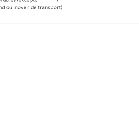
uvrables (excepté
Préco !
)
end du moyen de transport)