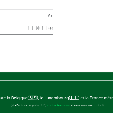
8+
🇨🇵/🇧🇪 FR
oute la Belgique(🇧🇪), le Luxembourg(🇱🇺) et la France métr
(et d'autres pays de l'UE,
contactez-nous
si vous avez un doute !)