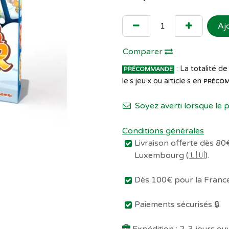
Aj
Comparer
: La totalité 
PRÉCOMMANDE
le·s jeu·x ou article·s en
PRÉCO
Soyez averti lorsque le 
Conditions générales
Livraison offerte dès 80€
Luxembourg (🇱🇺).
Dès 100€ pour la France 
Paiements sécurisés 🔒.