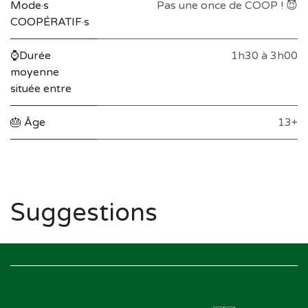
Mode·s
Pas une once de COOP ! 😈
COOPÉRATIF·s
⌚Durée
1h30 à 3h00
moyenne
située entre
🎂 Âge
13+
Suggestions