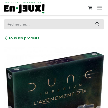
Se rendre au contenu
Tous les produits