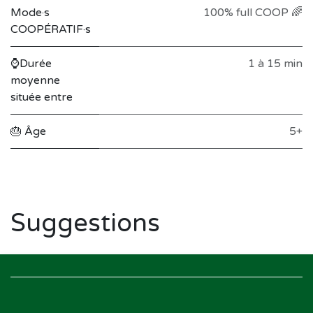
Mode·s
100% full COOP 🌈
COOPÉRATIF·s
⌚Durée
1 à 15 min
moyenne
située entre
🎂 Âge
5+
Suggestions