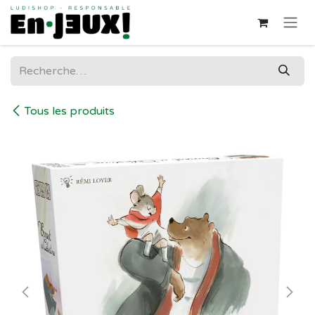
Se rendre au contenu
Tous les produits