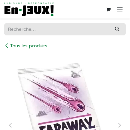
Se rendre au contenu
Tous les produits