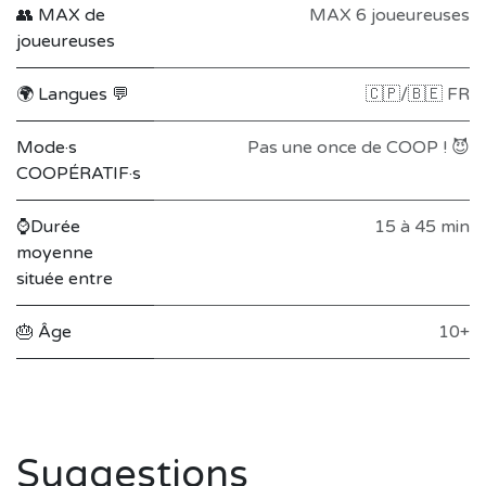
👥 MAX de
MAX 6 joueureuses
joueureuses
🌍 Langues 💬
🇨🇵/🇧🇪 FR
Mode·s
Pas une once de COOP ! 😈
COOPÉRATIF·s
⌚Durée
15 à 45 min
moyenne
située entre
🎂 Âge
10+
Suggestions