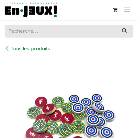
Se rendre au contenu
Tous les produits