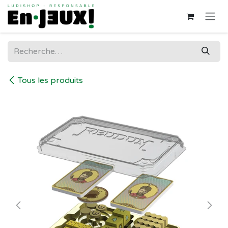
Se rendre au contenu
Tous les produits