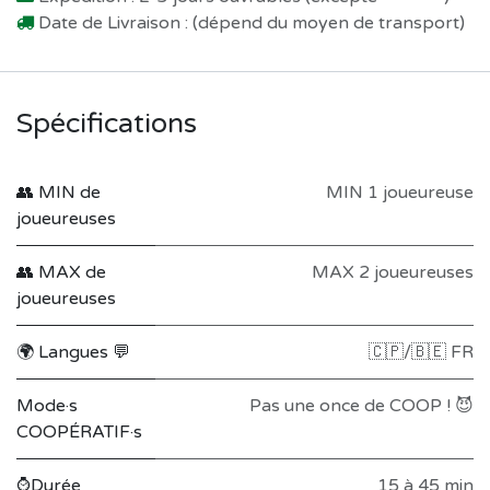
Date de Livraison : (dépend du moyen de transport)
Spécifications
👥 MIN de
MIN 1 joueureuse
joueureuses
👥 MAX de
MAX 2 joueureuses
joueureuses
🌍 Langues 💬
🇨🇵/🇧🇪 FR
Mode·s
Pas une once de COOP ! 😈
COOPÉRATIF·s
⌚Durée
15 à 45 min