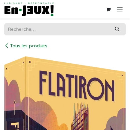
Se rendre au contenu
Tous les produits