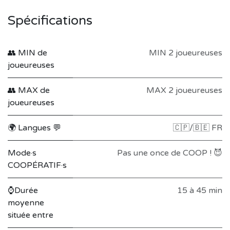
Spécifications
👥 MIN de
MIN 2 joueureuses
joueureuses
👥 MAX de
MAX 2 joueureuses
joueureuses
🌍 Langues 💬
🇨🇵/🇧🇪 FR
Mode·s
Pas une once de COOP ! 😈
COOPÉRATIF·s
⌚Durée
15 à 45 min
moyenne
située entre