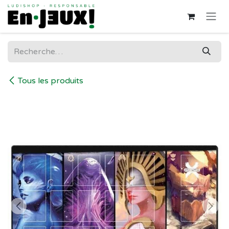
Se rendre au contenu
Tous les produits