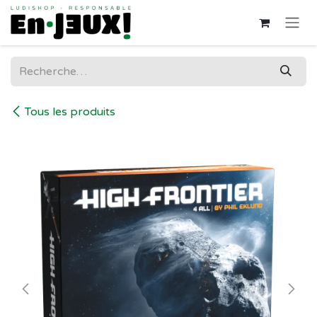
Se rendre au contenu
Tous les produits