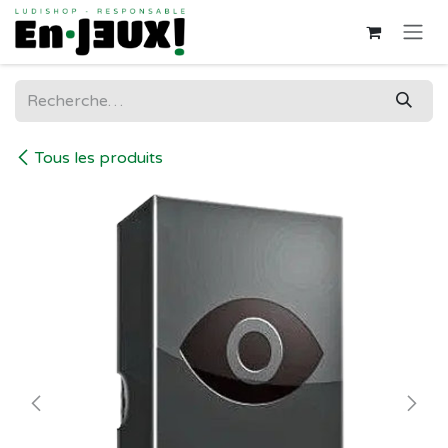
Se rendre au contenu
Tous les produits