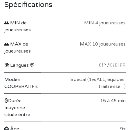
Spécifications
👥 MIN de
MIN 4 joueureuses
joueureuses
👥 MAX de
MAX 10 joueureuses
joueureuses
🌍 Langues 💬
🇨🇵/🇧🇪 FR
Mode·s
Spécial (1vsALL, équipes,
COOPÉRATIF·s
traitre·sse,...)
⌚Durée
15 à 45 min
moyenne
située entre
🎂 Âge
9+