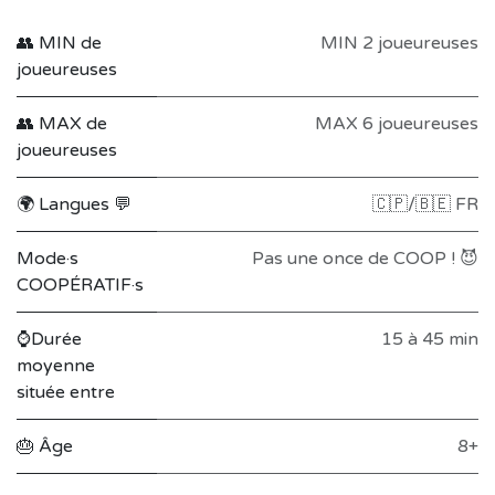
👥 MIN de
MIN 2 joueureuses
joueureuses
👥 MAX de
MAX 6 joueureuses
joueureuses
🌍 Langues 💬
🇨🇵/🇧🇪 FR
Mode·s
Pas une once de COOP ! 😈
COOPÉRATIF·s
⌚Durée
15 à 45 min
moyenne
située entre
🎂 Âge
8+