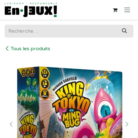
Se rendre au contenu
Tous les produits