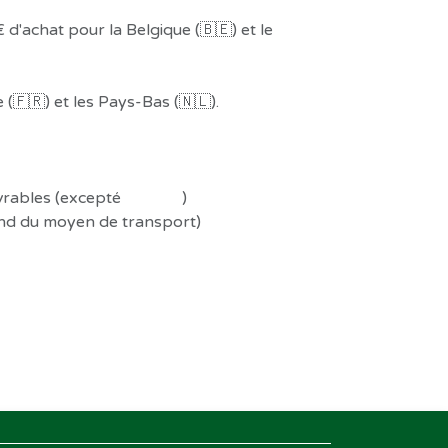
 d'achat pour la Belgique (🇧🇪) et le
(🇫🇷) et les Pays-Bas (🇳🇱).
uvrables (excepté
Préco !
)
end du moyen de transport)