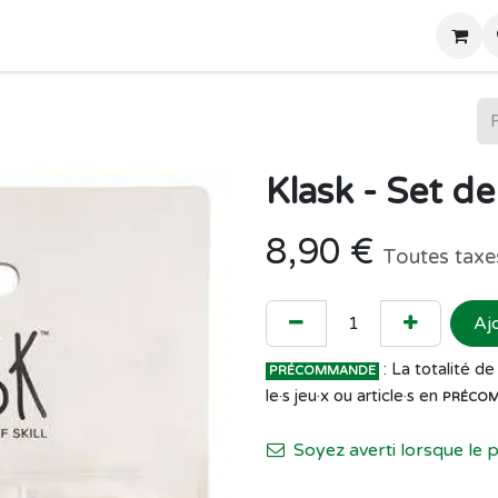
Home
Boutique
Klask - Set d
8,90
€
Toutes taxe
Aj
: La totalité 
PRÉCOMMANDE
le·s jeu·x ou article·s en
PRÉCO
Soyez averti lorsque le 