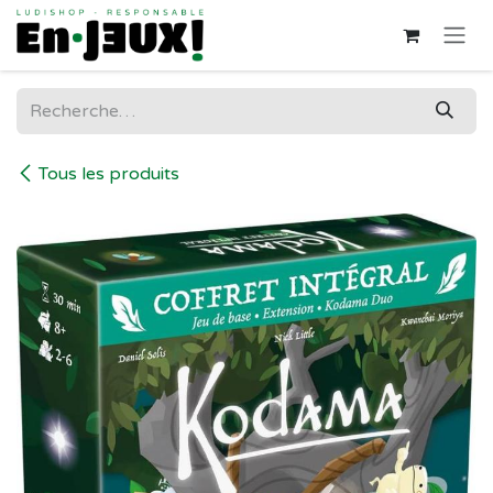
Se rendre au contenu
Tous les produits