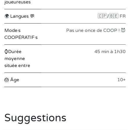
joueureuses
🌍 Langues 💬
🇨🇵/🇧🇪 FR
Mode·s
Pas une once de COOP ! 😈
COOPÉRATIF·s
⌚Durée
45 min à 1h30
moyenne
située entre
🎂 Âge
10+
Suggestions