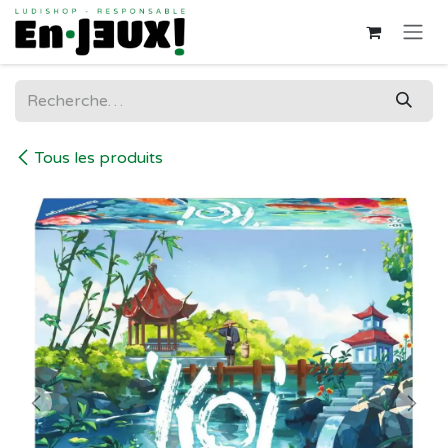
Se rendre au contenu
Tous les produits