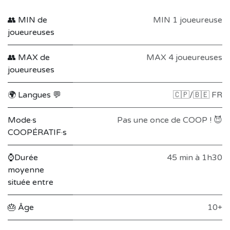
👥 MIN de
MIN 1 joueureuse
joueureuses
👥 MAX de
MAX 4 joueureuses
joueureuses
🌍 Langues 💬
🇨🇵/🇧🇪 FR
Mode·s
Pas une once de COOP ! 😈
COOPÉRATIF·s
⌚Durée
45 min à 1h30
moyenne
située entre
🎂 Âge
10+