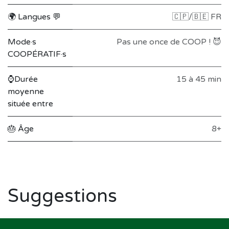
🌍 Langues 💬
🇨🇵/🇧🇪 FR
Mode·s
Pas une once de COOP ! 😈
COOPÉRATIF·s
⌚Durée
15 à 45 min
moyenne
située entre
🎂 Âge
8+
Suggestions