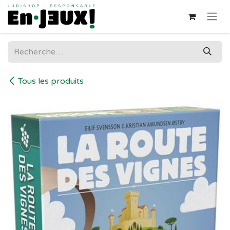
Se rendre au contenu
Tous les produits