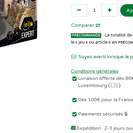
Aj
Comparer
: La totalité 
PRÉCOMMANDE
le·s jeu·x ou article·s en
PRÉCO
Soyez averti lorsque le 
Conditions générales
Livraison offerte dès 80€
Luxembourg (🇱🇺).
Dès 100€ pour la France 
Paiements sécurisés 🔒.
Expédition : 2-3 jours o