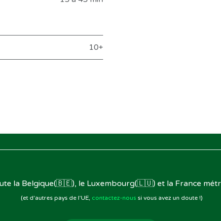
10+
oute la Belgique(🇧🇪), le Luxembourg(🇱🇺) et la France métr
(et d'autres pays de l'UE,
contactez-nous
si vous avez un doute !)