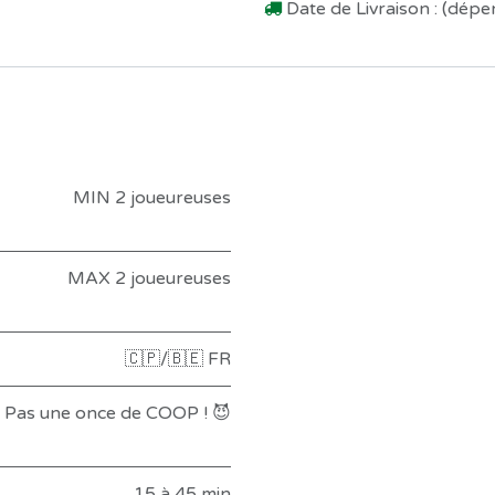
Date de Livraison : (dép
MIN 2 joueureuses
MAX 2 joueureuses
🇨🇵/🇧🇪 FR
Pas une once de COOP ! 😈
15 à 45 min