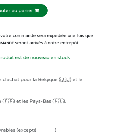
outer au panier
de votre commande sera expédiée une fois que
seront arrivés à notre entrepôt.
MMANDE
produit est de nouveau en stock
 d'achat pour la Belgique (🇧🇪) et le
(🇫🇷) et les Pays-Bas (🇳🇱).
uvrables (excepté
Préco !
)