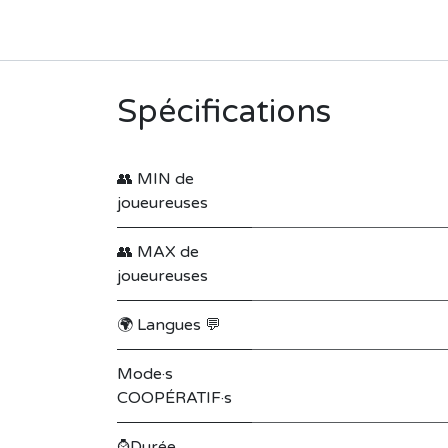
Spécifications
👥 MIN de
joueureuses
👥 MAX de
joueureuses
🌍 Langues 💬
Mode·s
COOPÉRATIF·s
⌚Durée