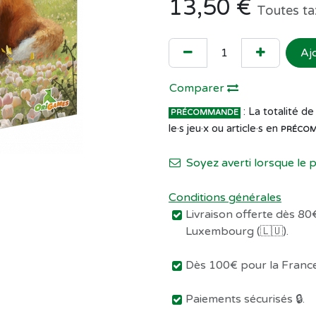
13,50
€
Toutes ta
Aj
Comparer
: La totalité 
PRÉCOMMANDE
le·s jeu·x ou article·s en
PRÉCO
Soyez averti lorsque le 
Conditions générales
Livraison offerte dès 80€
Luxembourg (🇱🇺).
Dès 100€ pour la France 
Paiements sécurisés 🔒.