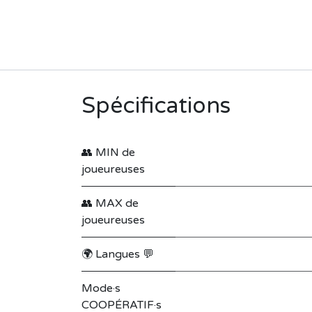
Spécifications
👥 MIN de
joueureuses
👥 MAX de
joueureuses
🌍 Langues 💬
Mode·s
COOPÉRATIF·s