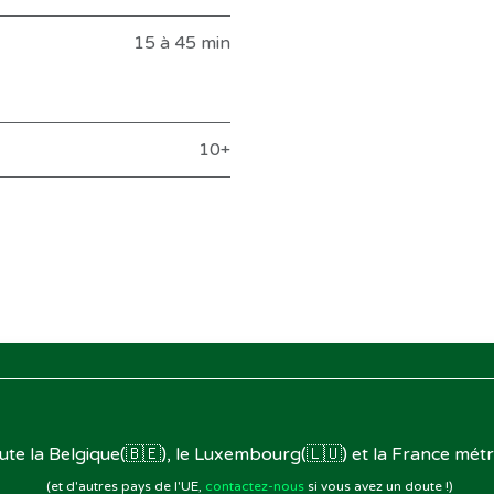
15 à 45 min
10+
oute la Belgique(🇧🇪), le Luxembourg(🇱🇺) et la France métr
(et d'autres pays de l'UE,
contactez-nous
si vous avez un doute !)