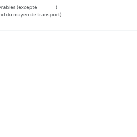
uvrables (excepté
Préco !
)
end du moyen de transport)