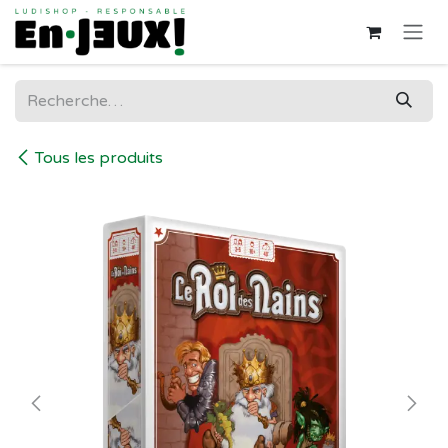
Se rendre au contenu
Tous les produits