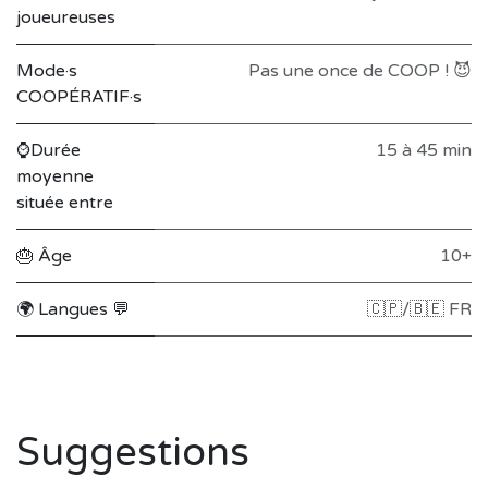
joueureuses
Mode·s
Pas une once de COOP ! 😈
COOPÉRATIF·s
⌚Durée
15 à 45 min
moyenne
située entre
🎂 Âge
10+
🌍 Langues 💬
🇨🇵/🇧🇪 FR
Suggestions