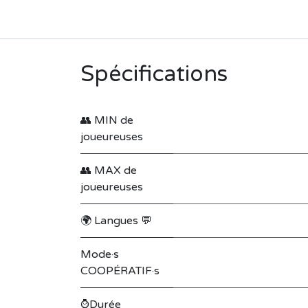
Spécifications
👥 MIN de
joueureuses
👥 MAX de
joueureuses
🌍 Langues 💬
Mode·s
COOPÉRATIF·s
⌚Durée