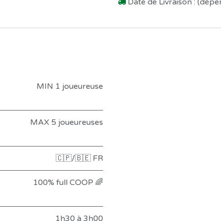
Date de Livraison : (dép
MIN 1 joueureuse
MAX 5 joueureuses
🇨🇵/🇧🇪 FR
100% full COOP 🌈
1h30 à 3h00