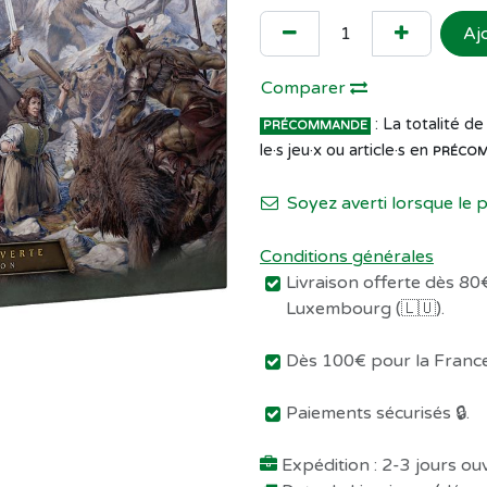
Aj
Comparer
: La totalité 
PRÉCOMMANDE
le·s jeu·x ou article·s en
PRÉCO
Soyez averti lorsque le 
Conditions générales
Livraison offerte dès 80€
Luxembourg (🇱🇺).
Dès 100€ pour la France 
Paiements sécurisés 🔒.
Expédition : 2-3 jours o