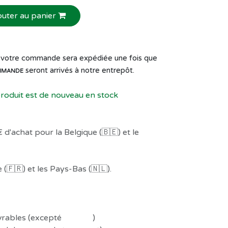
outer au panier
de votre commande sera expédiée une fois que
seront arrivés à notre entrepôt.
MMANDE
produit est de nouveau en stock
 d'achat pour la Belgique (🇧🇪) et le
(🇫🇷) et les Pays-Bas (🇳🇱).
uvrables (excepté
Préco !
)