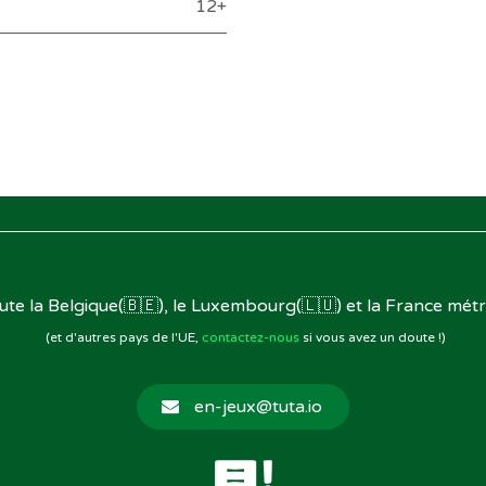
12+
oute la Belgique(🇧🇪), le Luxembourg(🇱🇺) et la France métr
(et d'autres pays de l'UE,
contactez-nous
si vous avez un doute !)
en-jeux@tuta.io