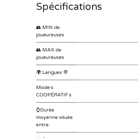
Spécifications
👥 MIN de
joueureuses
👥 MAX de
joueureuses
🌍 Langues 💬
Mode·s
COOPÉRATIF·s
⌚Durée
moyenne située
entre