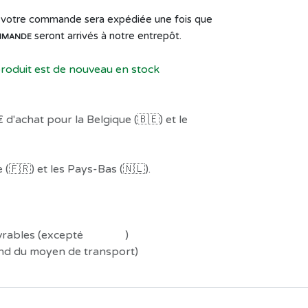
de votre commande sera expédiée une fois que
seront arrivés à notre entrepôt.
MMANDE
produit est de nouveau en stock
 d'achat pour la Belgique (🇧🇪) et le
(🇫🇷) et les Pays-Bas (🇳🇱).
uvrables (excepté
Préco !
)
end du moyen de transport)