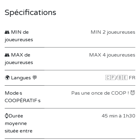
Spécifications
👥 MIN de
MIN 2 joueureuses
joueureuses
👥 MAX de
MAX 4 joueureuses
joueureuses
🌍 Langues 💬
🇨🇵/🇧🇪 FR
Mode·s
Pas une once de COOP ! 😈
COOPÉRATIF·s
⌚Durée
45 min à 1h30
moyenne
située entre