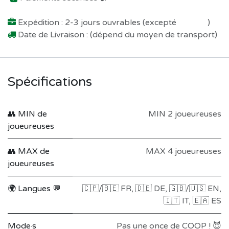
Expédition : 2-3 jours ouvrables (excepté
Préco !
)
Date de Livraison : (dépend du moyen de transport)
Spécifications
👥 MIN de
MIN 2 joueureuses
joueureuses
👥 MAX de
MAX 4 joueureuses
joueureuses
🌍 Langues 💬
🇨🇵/🇧🇪 FR
,
🇩🇪 DE
,
🇬🇧/🇺🇸 EN
,
🇮🇹 IT
,
🇪🇦 ES
Mode·s
Pas une once de COOP ! 😈