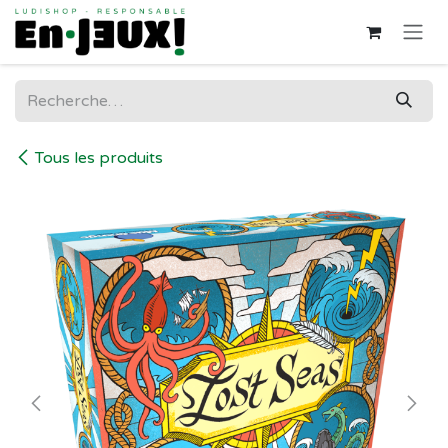
Se rendre au contenu
Tous les produits