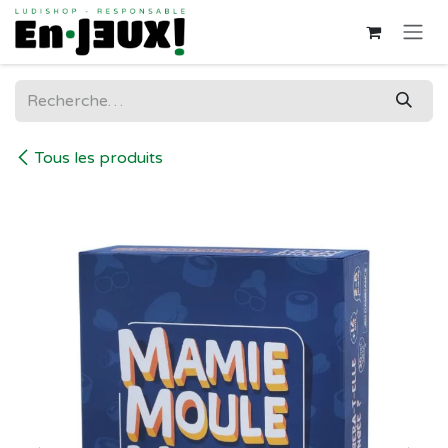
Se rendre au contenu
Tous les produits