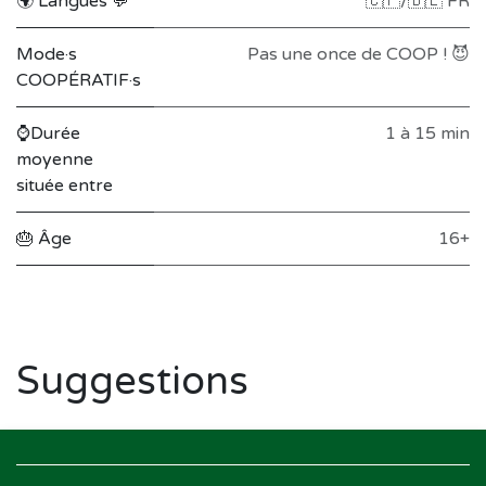
🌍 Langues 💬
🇨🇵/🇧🇪 FR
Mode·s
Pas une once de COOP ! 😈
COOPÉRATIF·s
⌚Durée
1 à 15 min
moyenne
située entre
🎂 Âge
16+
Suggestions