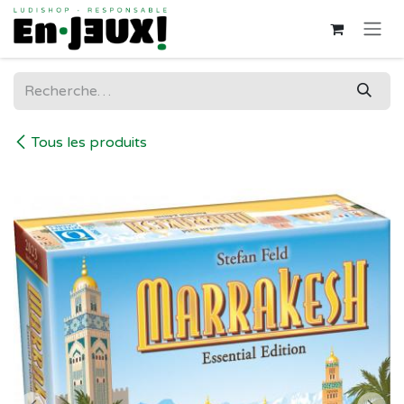
Se rendre au contenu
Tous les produits