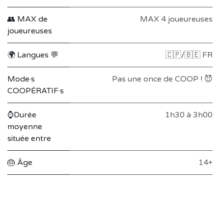
👥 MAX de
MAX 4 joueureuses
joueureuses
🌍 Langues 💬
🇨🇵/🇧🇪 FR
Mode·s
Pas une once de COOP ! 😈
COOPÉRATIF·s
⌚Durée
1h30 à 3h00
moyenne
située entre
🎂 Âge
14+