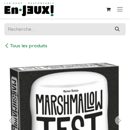
Se rendre au contenu
Tous les produits