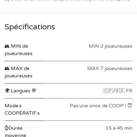
Spécifications
👥 MIN de
MIN 2 joueureuses
joueureuses
👥 MAX de
MAX 7 joueureuses
joueureuses
🌍 Langues 💬
🇨🇵/🇧🇪 FR
Mode·s
Pas une once de COOP ! 😈
COOPÉRATIF·s
⌚Durée
15 à 45 min
moyenne