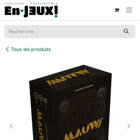
Se rendre au contenu
Tous les produits