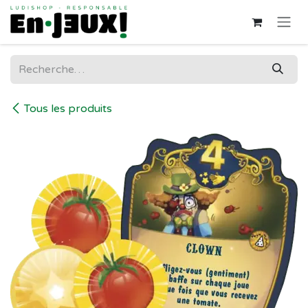
Se rendre au contenu
Tous les produits