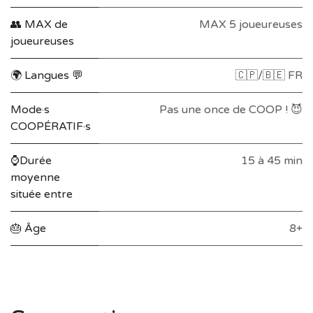
👥 MAX de
MAX 5 joueureuses
joueureuses
🌍 Langues 💬
🇨🇵/🇧🇪 FR
Mode·s
Pas une once de COOP ! 😈
COOPÉRATIF·s
⌚Durée
15 à 45 min
moyenne
située entre
🎂 Âge
8+