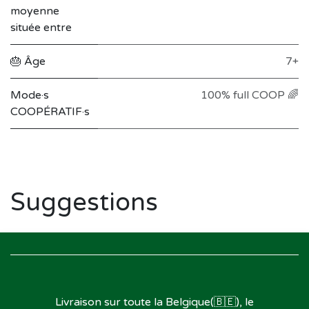
moyenne
située entre
🎂 Âge
7+
Mode·s
100% full COOP 🌈
COOPÉRATIF·s
Suggestions
Livraison sur toute la Belgique(🇧🇪), le