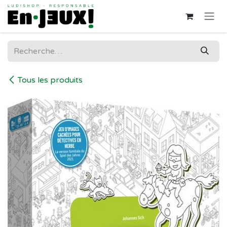
Se rendre au contenu
Tous les produits